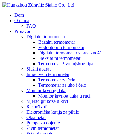
Dom
O nama
FAQ
Proizvod
Digitalni termometar
Bazalni termometar
Vodootporni termometar
Digitalni termometar s preciznošću
Fleksibilni termometar
Termometar životinjskog tipa
Slušni aparat
Infracrveni termometar
Termometar za čelo
Termometar za uho i čelo
Monitor krvnog tlaka
Monitor krvnog tlaka u ruci
Mjerač glukoze u krvi
Raspršivač
Elektronička kutija za pilule
Oksimetar
Pumpa za dojenje
Živin termometar
Fetalni doppler