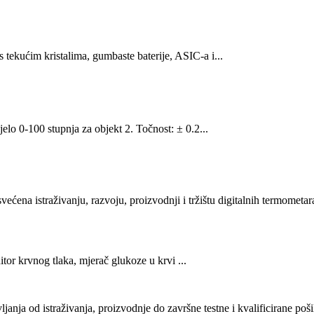
s tekućim kristalima, gumbaste baterije, ASIC-a i...
elo 0-100 stupnja za objekt 2. Točnost: ± 0.2...
ena istraživanju, razvoju, proizvodnji i tržištu digitalnih termometara
itor krvnog tlaka, mjerač glukoze u krvi ...
ja od istraživanja, proizvodnje do završne testne i kvalificirane poši