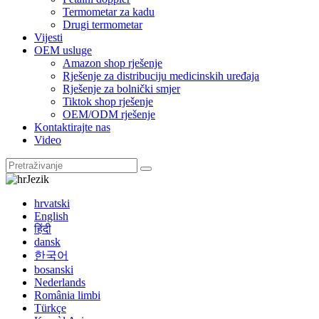
Termometar za kadu
Drugi termometar
Vijesti
OEM usluge
Amazon shop rješenje
Rješenje za distribuciju medicinskih uređaja
Rješenje za bolnički smjer
Tiktok shop rješenje
OEM/ODM rješenje
Kontaktirajte nas
Video
Jezik
hrvatski
English
हिंदी
dansk
한국어
bosanski
Nederlands
România limbi
Türkçe