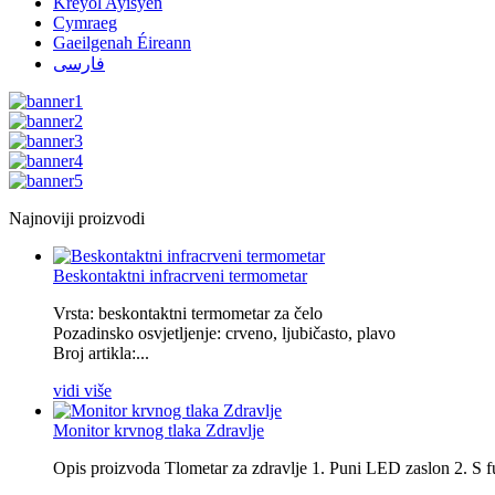
Kreyòl Ayisyen
Cymraeg
Gaeilgenah Éireann
فارسی
Najnoviji proizvodi
Beskontaktni infracrveni termometar
Vrsta: beskontaktni termometar za čelo
Pozadinsko osvjetljenje: crveno, ljubičasto, plavo
Broj artikla:...
vidi više
Monitor krvnog tlaka Zdravlje
Opis proizvoda Tlometar za zdravlje 1. Puni LED zaslon 2. S f